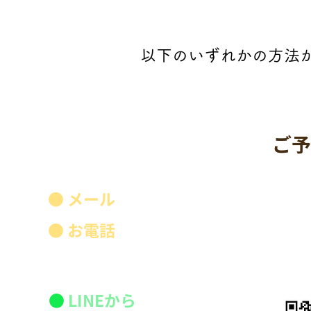
以下のいずれかの方法
​ご
yo
ull.care@gmail
●
メール
050-7110-3093
●
お電話
●
LINEから