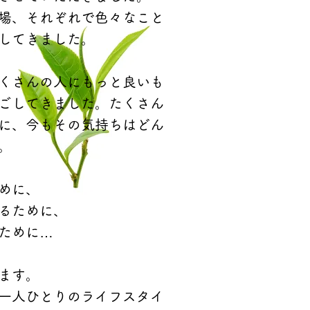
場、それぞれで
色々
なこと
してきました。
くさんの人にもっと良いも
ごしてきました。たくさん
に、今もその気持
ちはどん
。
めに、
るために、
ために…
ます。
一人ひとりのライフスタイ