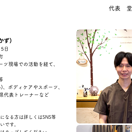
代表 堂
りかず）
15日
町
ーツ現場での活動を経て、
等
)、ボディケアやスポーツ、
代表トレーナーなど
なる方は詳しくはSNS等
いです。
。