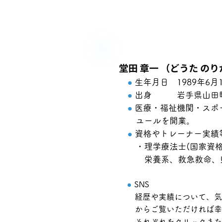
堂田 章一 （どうた の
●
生年月日 1989年6月
●
出身 岩手県山田
●
医療・福祉機関・スポ
ユールを開業。​
●
資格やトレーナー実績
・理学療法士(国家資格
栄養系、救急救命、県
●
SNS
経歴や実績について、気に
からご覧いただければ幸