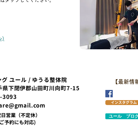
はタッ
プしてください
)
グ ユール / ゆうる整体院
【最新情
 岩手県下閉伊郡山田町川向町7-15
-3093
インスタグラム
care@gmail.com
土日祝日営業（不定休）
ユール ブロ
ご予約にも対応)